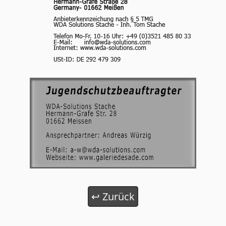
↩
Zurück